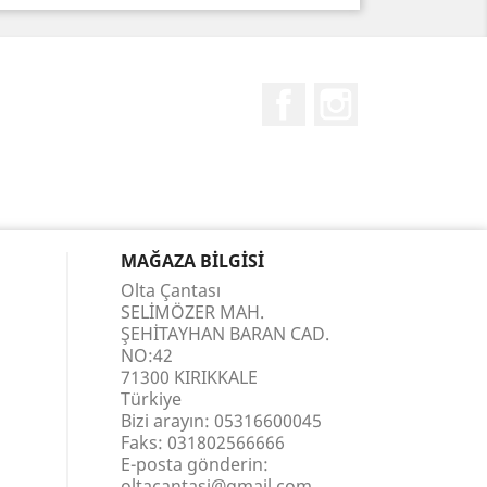
Facebook
Instagram
MAĞAZA BILGISI
Olta Çantası
SELİMÖZER MAH.
ŞEHİTAYHAN BARAN CAD.
NO:42
71300 KIRIKKALE
Türkiye
Bizi arayın:
05316600045
Faks:
031802566666
E-posta gönderin:
oltacantasi@gmail.com