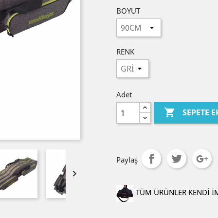
BOYUT
RENK
Adet

SEPETE E
Paylaş

TÜM ÜRÜNLER KENDİ İ