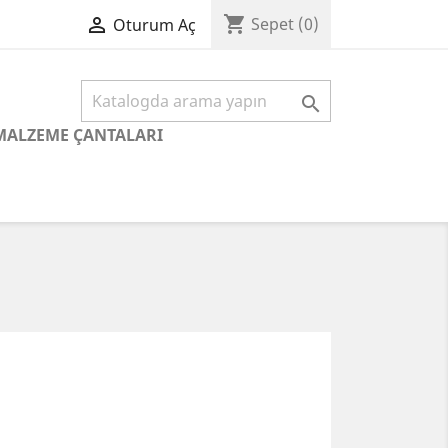
shopping_cart

Sepet
(0)
Oturum Aç

MALZEME ÇANTALARI