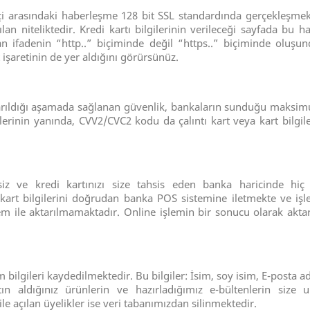
aretçi arasındaki haberleşme 128 bit SSL standardında gerçekleşm
lan niteliktedir. Kredi kartı bilgilerinin verileceği sayfada b
 ifadenin “http..” biçiminde değil “https..” biçiminde oluşunda
t işaretinin de yer aldığını görürsünüz.
aktarıldığı aşamada sağlanan güvenlik, bankaların sunduğu maksim
erinin yanında, CVV2/CVC2 kodu da çalıntı kart veya kart bilgiler
iz ve kredi kartınızı size tahsis eden banka haricinde hiç b
 kart bilgilerini doğrudan banka POS sistemine iletmekte ve işl
em ile aktarılmamaktadır. Online işlemin bir sonucu olarak aktar
 bilgileri kaydedilmektedir. Bu bilgiler: İsim, soy isim, E-posta a
ın aldığınız ürünlerin ve hazırladığımız e-bültenlerin size u
e açılan üyelikler ise veri tabanımızdan silinmektedir.